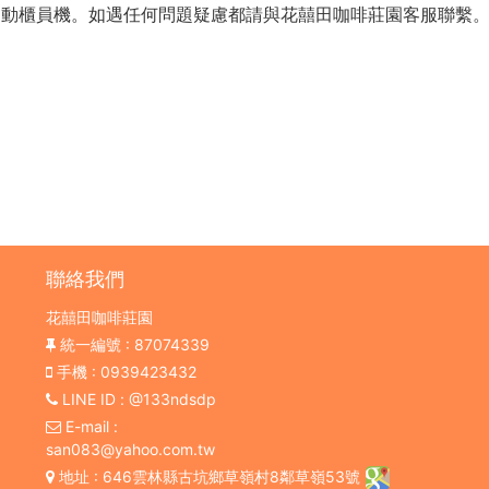
M自動櫃員機。如遇任何問題疑慮都請與花囍田咖啡莊園客服聯繫
聯絡我們
花囍田咖啡莊園
統一編號
: 87074339
手機
: 0939423432
LINE ID
: @133ndsdp
E-mail
:
san083@yahoo.com.tw
地址
: 646雲林縣古坑鄉草嶺村8鄰草嶺53號