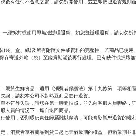
檢視後有任何不合意之處，請勿拆開使用，並立即依照退貨規則辦
等，一經拆封或使用即無法辦理退貨。如您擬辦理退貨，請切勿拆
包裝(袋、盒、紙)及所有附隨文件或資料的完整性，若商品已使
保存寄送外箱（袋）至鑑賞期滿後再行處理。已有缺件或損壞無
豆，屬於生鮮食品，適用《消費者保護法》第十九條第二項等相
等失誤，請恕本公司不對熟豆商品進行退貨。
訂單不符等失誤，請您在第一時間拍照，並先向客服人員聯絡，
客服人員的情況下，逕自退回商品。
逕行使用，否則瑕疵責任歸屬難以釐清，可能會影響您退貨的權
。
規定，消費者享有商品到貨日起七天猶豫期的權益，但猶豫期並