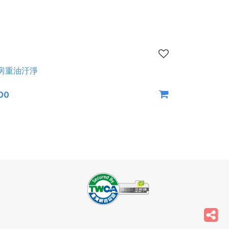
房重油汙淨
00