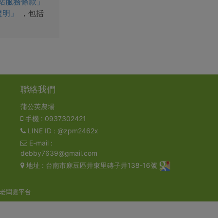
站服務條款」
聲明」
，包括
聯絡我們
蒲公英農場
手機
: 0937302421
LINE ID
: @zpm2462x
E-mail
:
debby7639@gmail.com
地址
: 台南市麻豆區井東里磚子井138-16號
老闆雲平台