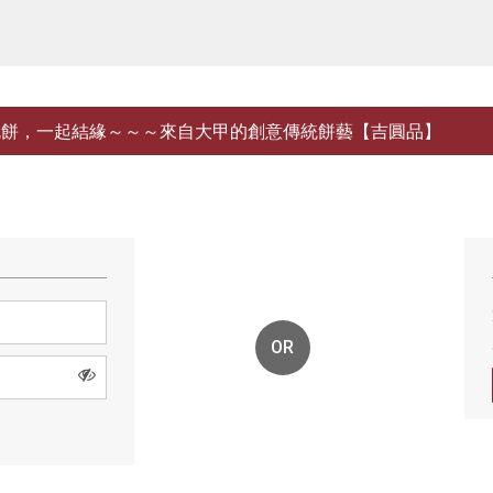
吃餅，一起結緣～～～來自大甲的創意傳統餅藝【吉圓品】
OR