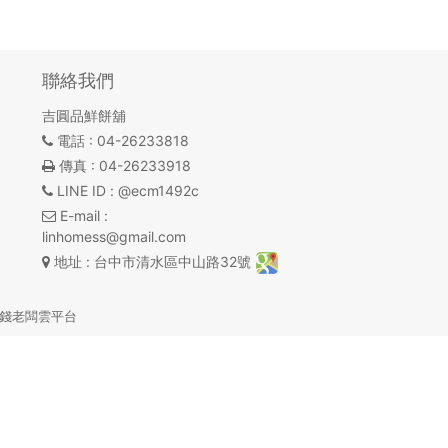
聯絡我們
吉圓品鮮餅舖
電話
: 04-26233818
傳真
: 04-26233918
LINE ID
: @ecm1492c
E-mail
:
linhomess@gmail.com
地址
: 台中市清水區中山路32號
錢老闆雲平台