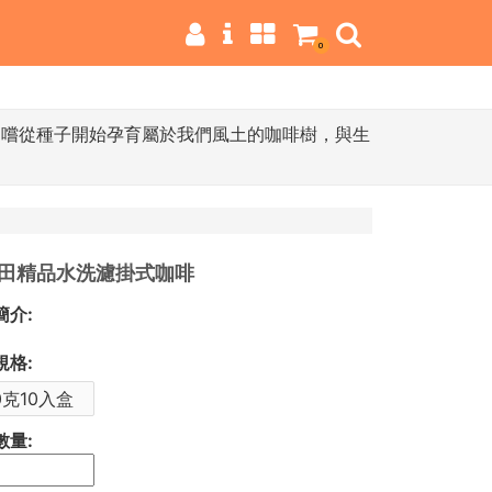
0
品嚐從種子開始孕育屬於我們風土的咖啡樹，與生
田精品水洗濾掛式咖啡
簡介:
規格:
0克10入盒
數量: