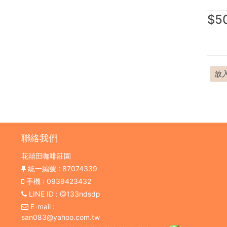
$5
放
聯絡我們
花囍田咖啡莊園
統一編號
: 87074339
手機
: 0939423432
LINE ID
: @133ndsdp
E-mail
:
san083@yahoo.com.tw