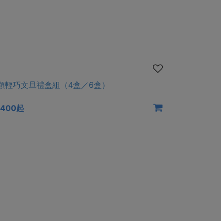
顆輕巧文旦禮盒組（4盒／6盒）
,400起