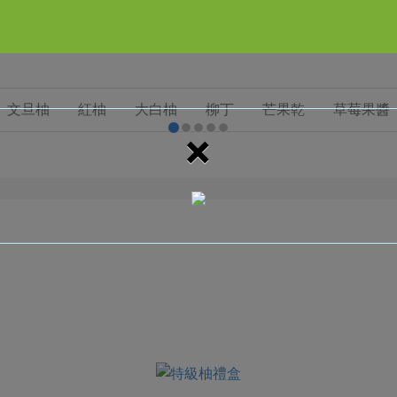
文旦柚
紅柚
大白柚
柳丁
芒果乾
草莓果醬
×