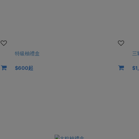
特級柚禮盒
三
$600起
$1