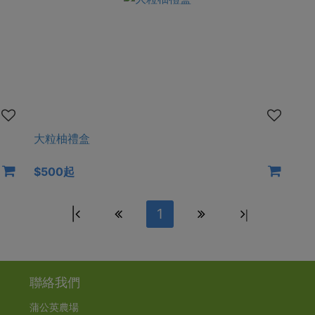
大粒柚禮盒
$500起
|
1
|
聯絡我們
蒲公英農場