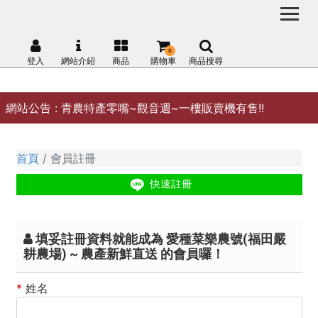
0
登入
網站介紹
商品
購物車
商品搜尋
網站公告 :
青農特產零嘴~觀音週~一樓販賣機有售!!
首頁
會員註冊
填妥註冊資料就能成為 愛種菜樂農號(福田嚴
耕農場) ~ 農產新鮮直送 的會員囉！
*
姓名