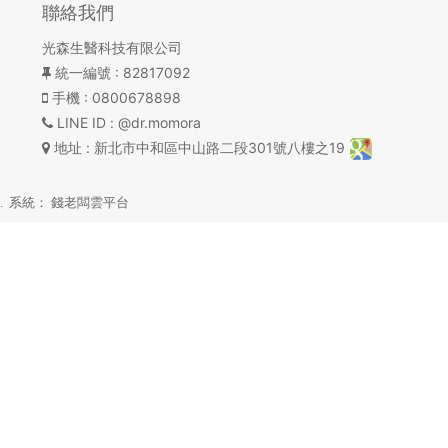
聯絡我們
光森生醫科技有限公司
統一編號
: 82817092
手機
: 0800678898
LINE ID
: @dr.momora
地址
: 新北市中和區中山路二段301號八樓之19
ed. 系統：
錢老闆雲平台