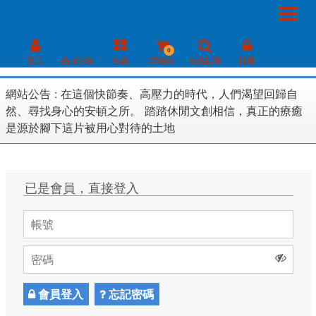
0
登入
品牌形象
商品
購物車
商品搜尋
批發
網站公告 :
在這個快節奏、高壓力的時代，人們渴望回歸自
然、尋找身心的安頓之所。 踏踏休閒文創相信，真正的療癒
是源於腳下這片被用心對待的土地
已是會員，直接登入
會員登入
忘記密碼