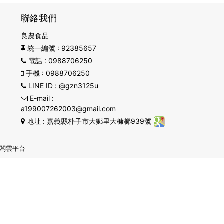
聯絡我們
良農食品
統一編號
: 92385657
電話
: 0988706250
手機
: 0988706250
LINE ID
: @gzn3125u
E-mail
:
a199007262003@gmail.com
地址
: 嘉義縣朴子市大鄉里大槺榔939號
闆雲平台