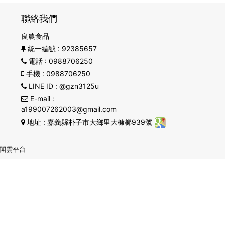
聯絡我們
良農食品
統一編號
: 92385657
電話
: 0988706250
手機
: 0988706250
LINE ID
: @gzn3125u
E-mail
:
a199007262003@gmail.com
地址
: 嘉義縣朴子市大鄉里大槺榔939號
闆雲平台