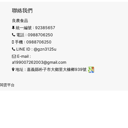
聯絡我們
良農食品
統一編號
: 92385657
電話
: 0988706250
手機
: 0988706250
LINE ID
: @gzn3125u
E-mail
:
a199007262003@gmail.com
地址
: 嘉義縣朴子市大鄉里大槺榔939號
闆雲平台