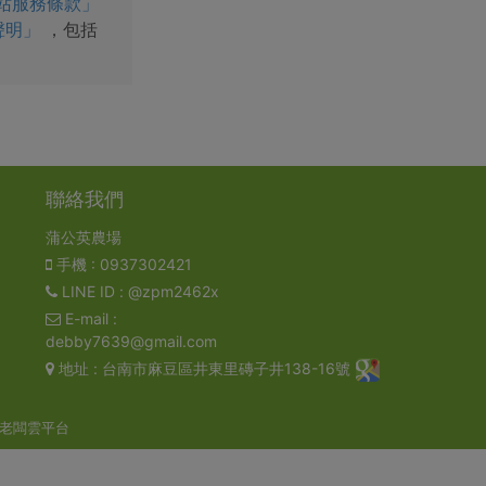
站服務條款」
聲明」
，包括
聯絡我們
蒲公英農場
手機
: 0937302421
LINE ID
: @zpm2462x
E-mail
:
debby7639@gmail.com
地址
: 台南市麻豆區井東里磚子井138-16號
老闆雲平台