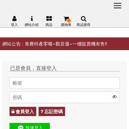
0
登入
網站介紹
商品
購物車
商品搜尋
網站公告 :
青農特產零嘴~觀音週~一樓販賣機有售!!
已是會員，直接登入
會員登入
忘記密碼