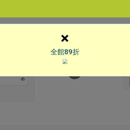
×
全館89折
OR