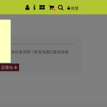
批發
0
註冊
還不是本站會員嗎？歡迎免費註冊成為會
員。
註冊去