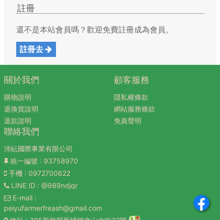
註冊
還不是本站會員嗎？歡迎免費註冊成為會員。
註冊去
關於我們
顧客服務
購物說明
隱私權條款
退換貨說明
網站服務條款
退款說明
免責聲明
聯絡我們
沛紜國際事業有限公司
統一編號
: 93758970
手機
: 0972700622
LINE ID
: @989ndjqr
E-mail
:
peiyufarmerfreash@gmail.com