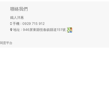
聯絡我們
鐵人洋蔥
手機
: 0929 715 912
地址
: 946屏東縣恆春鎮縣道151號
闆雲平台