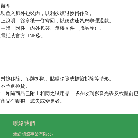
複辦理。
包裝置入原外包裝內，以利後續退換貨作業。
單上說明，簽章後一併寄回，以便儘速為您辦理退款。
含主體、附件、內外包裝、隨機文件、贈品等）。
話或官方LINE@。
。
。
、封條移除、吊牌拆除、貼膠移除或標籤拆除等情形。
，不予退換貨。
會，如隨商品已附上相同之試用品，或在收到影音光碟及軟體前
致商品有毀損、滅失或變更者。
聯絡我們
沛紜國際事業有限公司