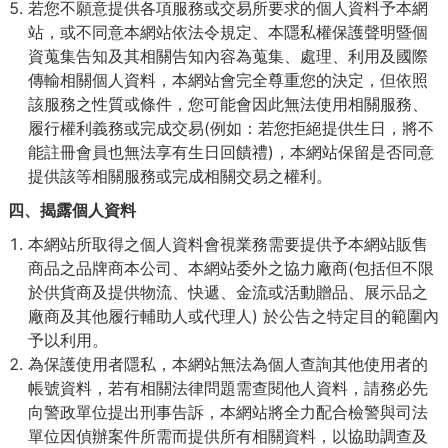
若您不願意提供各項服務或交易所要求的個人資料予本網
站，或不同意本網站依法令規定、本隱私權保護聲明暨個
資蒐集告知及其相關告知內容為蒐集、處理、利用及國際
傳輸相關個人資料，本網站會完全尊重您的決定，但依照
該服務之性質或條件，您可能會因此無法使用相關服務、
履行權利義務或完成交易(例如：若您拒絕提供生日，將不
能註冊會員也無法享有生日回饋禮)，本網站保留是否同意
提供該等相關服務或完成相關交易之權利。
四、揭露個人資料
本網站所取得之個人資料會視業務需要提供予本網站販售
商品之品牌商本公司、本網站委外之協力廠商(包括但不限
於供貨商及提供物流、快遞、金流或活動贈品、展示品之
廠商及其他履行輔助人或代理人) 於公告之特定目的範圍內
予以利用。
為保護使用者隱私，本網站無法為個人查詢其他使用者的
帳號資料，若有相關法律問題需查閱他人資料，請務必先
向警政單位提出刑事告訴，本網站將全力配合檢警與司法
單位因偵辦案件所需而提供所有相關資料，以協助調查及