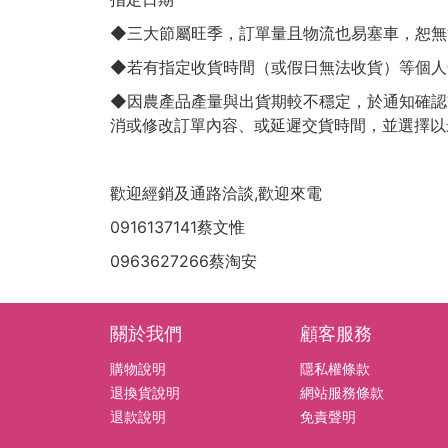
◆三大節屬旺季，訂單量且物流也易塞車，恕無
◆若有指定收貨時間（或假日無法收貨）等個人
◆因農產品產量與出貨期較不穩定，於通知確認
消或修改訂單內容、或延遲交貨時間，並選擇以
歡迎經銷及通路洽談,歡迎來電
0916137141蔡文惟
0963627266蔡淘安
關於我們
顧客服務
購物說明
隱私權條款
退換貨說明
網站服務條款
退款說明
免責聲明