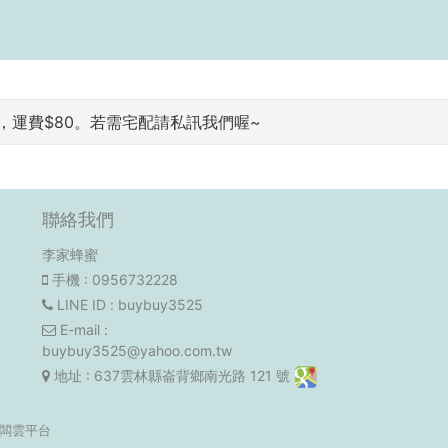
運費$80。若需宅配請私訊我們喔~
聯絡我們
李家蜂蜜
手機
: 0956732228
LINE ID
: buybuy3525
E-mail
:
buybuy3525@yahoo.com.tw
地址
: 637雲林縣崙背鄉南光路 121 號
闆雲平台