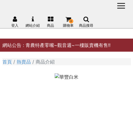
0
登入
網站介紹
商品
購物車
商品搜尋
網站公告 :
青農特產零嘴~觀音週~一樓販賣機有售!!
首頁
熱賣品
商品介紹