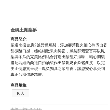
金磚土鳳梨酥
商品簡介:
嚴選南投台農2號品種鳳梨，添加麥芽慢火細心熬煮出香
甜微酸口感，纖維細緻果肉綿密，鳳梨酵素豐富再以鳳
梨與冬瓜的完美比例結合打造出酸甜好滋味，精心調製
搭配著紐西蘭進口奶油製作出濃郁奶香酥鬆餅皮，以完
美比例忠實呈現土鳳梨獨具之酸甜香，讓您安心享受到
真正台灣傳統糕餅。
商品規格:
10入
市價：$350 NTD