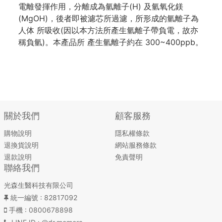
電離發揮作用，分離成為氫離子(H) 及氫氧化鎂
(MgOH)，後者即被濾芯所過濾，所形成的氫離子為
人体 所吸收(因以本方法所產生氫離子帶負電，故亦
稱負氫)。本產品所 產生氫離子約在 300~400ppb。
關於我們
顧客服務
購物說明
隱私權條款
退換貨說明
網站服務條款
退款說明
免責聲明
聯絡我們
光森生醫科技有限公司
統一編號
: 82817092
手機
: 0800678898