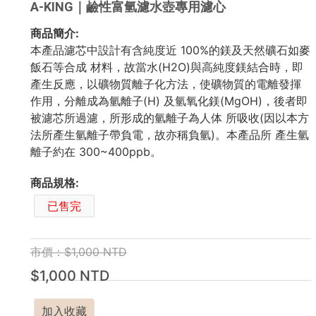
A-KING｜鹼性富氫濾水壺專用濾心
商品簡介:
本產品濾芯中設計有含純度近 100%的鎂及天然礦石如麥
飯石等合成 材料，故當水(H2O)與高純度鎂結合時，即
產生反應，以礦物質離子化方法，使礦物質的電離發揮
作用，分離成為氫離子(H) 及氫氧化鎂(MgOH)，後者即
被濾芯所過濾，所形成的氫離子為人体 所吸收(因以本方
法所產生氫離子帶負電，故亦稱負氫)。本產品所 產生氫
離子約在 300~400ppb。
商品規格:
已售完
市價：$1,000 NTD
$1,000 NTD
加入收藏