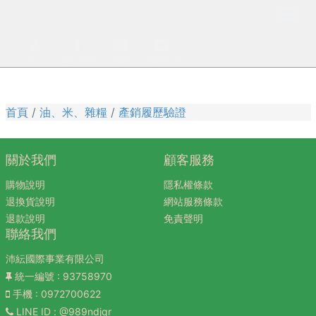
登入
網站介紹
商品
商品搜尋
首頁
油、米、雜糧
產銷履歷驗證
關於我們
顧客服務
購物說明
隱私權條款
退換貨說明
網站服務條款
退款說明
免責聲明
聯絡我們
沛紜國際事業有限公司
統一編號
: 93758970
手機
: 0972700622
LINE ID
: @989ndjqr