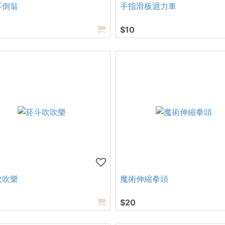
不倒翁
手指滑板迴力車
$10
吹吹樂
魔術伸縮拳頭
$20