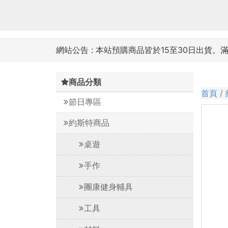
網站公告 :
本站預購商品皆於15至30日出貨。
商品分類
首頁
節日專區
約斯特商品
桌遊
手作
團康健身輔具
工具