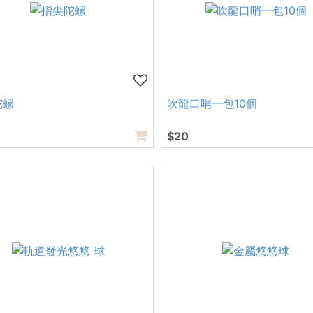
陀螺
吹龍口哨一包10個
$20