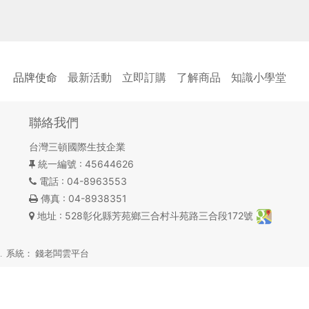
品牌使命
最新活動
立即訂購
了解商品
知識小學堂
聯絡我們
台灣三頓國際生技企業
統一編號
: 45644626
電話
: 04-8963553
傳真
: 04-8938351
地址
: 528彰化縣芳苑鄉三合村斗苑路三合段172號
ed. 系統：
錢老闆雲平台